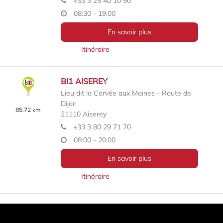
+33 3 25 40 10 50
08:30 - 19:00
En savoir plus
Itinéraire
BI1 AISEREY
Lieu dit la Corvée aux Moines - Route de
Dijon
85.72 km
21110
Aiserey
+33 3 80 29 71 70
08:00 - 20:00
En savoir plus
Itinéraire