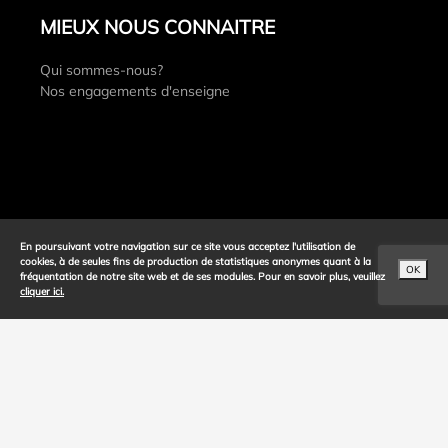
MIEUX NOUS CONNAITRE
Qui sommes-nous?
Nos engagements d'enseigne
En poursuivant votre navigation sur ce site vous acceptez l'utilisation de
cookies, à de seules fins de production de statistiques anonymes quant à la
OK
fréquentation de notre site web et de ses modules. Pour en savoir plus, veuillez
cliquer ici.
INFORMATIONS LEGALES
bi1 & VOUS
Politique de confidentialité
Trouver mon magasin