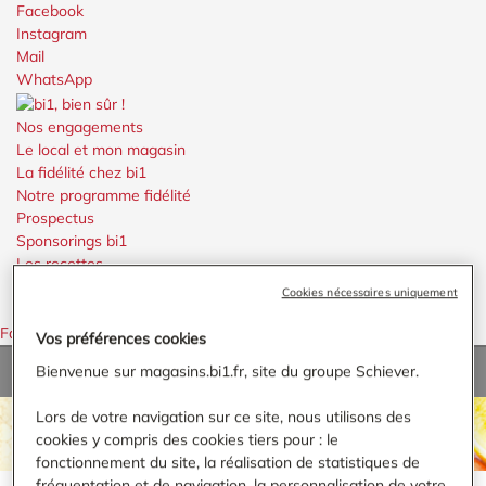
Facebook
Instagram
Mail
WhatsApp
Nos engagements
Le local et mon magasin
La fidélité chez bi1
Notre programme fidélité
Prospectus
Sponsorings bi1
Les recettes
Rechercher
Cookies nécessaires uniquement
Menu
Menu
Faire défiler vers le haut
Vos préférences cookies
Bienvenue sur magasins.bi1.fr, site du groupe Schiever.
Accueil
›
Toutry
Lors de votre navigation sur ce site, nous utilisons des
TROUVER UN MAGASIN BI1
cookies y compris des cookies tiers pour : le
fonctionnement du site, la réalisation de statistiques de
fréquentation et de navigation, la personnalisation de votre