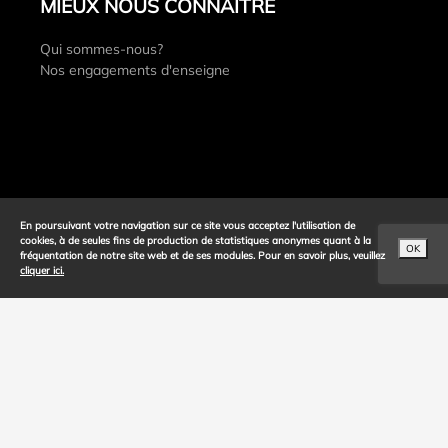
MIEUX NOUS CONNAITRE
Qui sommes-nous?
Nos engagements d'enseigne
En poursuivant votre navigation sur ce site vous acceptez l'utilisation de
cookies, à de seules fins de production de statistiques anonymes quant à la
OK
fréquentation de notre site web et de ses modules. Pour en savoir plus, veuillez
cliquer ici.
INFORMATIONS LEGALES
bi1 & VOUS
Politique de confidentialité
Trouver mon magasin
Mentions légales
Nous contacter