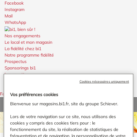
Facebook
Instagram
Mail
WhatsApp
Nos engagements
Le local et mon magasin
La fidélité chez bi1
Notre programme fidélité
Prospectus
Sponsorings bi1
Les recettes
Rechercher
Cookies nécessaires uniquement
Menu
Menu
Faire défiler vers le haut
Vos préférences cookies
Bienvenue sur magasins.bi1.fr, site du groupe Schiever.
Accueil
›
Épinal
Lors de votre navigation sur ce site, nous utilisons des
TROUVER UN MAGASIN BI1
cookies y compris des cookies tiers pour : le
fonctionnement du site, la réalisation de statistiques de
fréquentation et de navigation, la personnalisation de votre