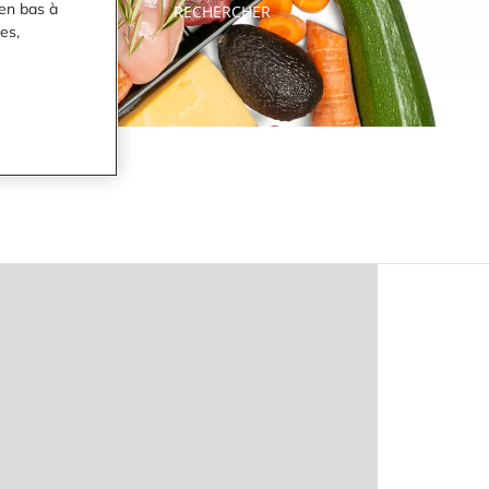
en bas à
RECHERCHER
es,