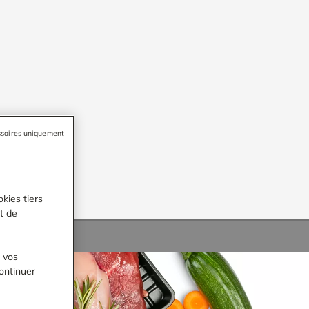
ssaires uniquement
kies tiers
et de
r vos
ontinuer