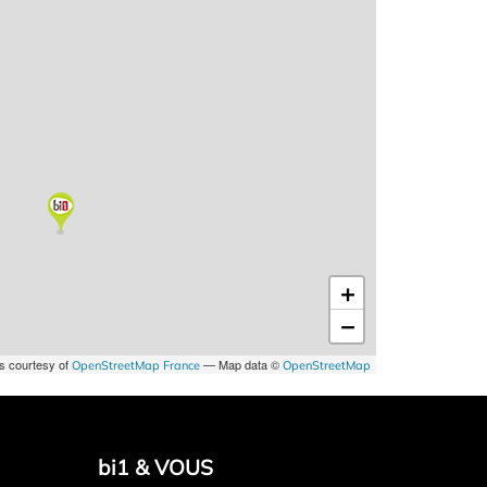
+
−
es courtesy of
— Map data ©
OpenStreetMap France
OpenStreetMap
bi1 & VOUS