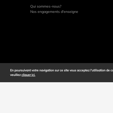
BI1 SALINS-LES-BAINS
Qui sommes-nous?
Nos engagements d'enseigne
Avenue Aristide Briand
39110
Salins-les-Bains
75.53 km
+33 3 84 37 98 98
08:00 - 20:00
En savoir plus
Itinéraire
En poursuivant votre navigation sur ce site vous acceptez l'utilisation de
veuillez
cliquer ici.