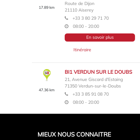
Route de Dijon
17.89 km
21110
Aiserey
+33 3 80 29 71 70
08:00 - 20:00
En savoir plus
Itinéraire
BI1 VERDUN SUR LE DOUBS
21, Avenue Giscard d'Estaing
71350
Verdun-sur-le-Doubs
47.36 km
+33 3 85 91 08 70
08:00 - 20:00
En savoir plus
Itinéraire
MIEUX NOUS CONNAITRE