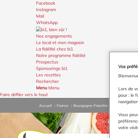
Facebook
Instagram
Mail
WhatsApp
Nos engagements
Le local et mon magasin
La fidélité chez bi1
Notre programme fidélité
Prospectus
Vos préfé
Sponsorings bi1
Les recettes
Bienvenue
Rechercher
Menu
Menu
Lors de vo
Faire défiler vers le haut
pour : le 
navigation
Accueil
›
France
›
Bourgogne-Franche-Comté
›
Côte-d
Vous pouv
préférence
votre vis