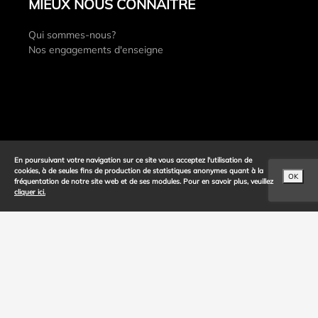
MIEUX NOUS CONNAITRE
Qui sommes-nous?
Nos engagements d'enseigne
En poursuivant votre navigation sur ce site vous acceptez l'utilisation de
cookies, à de seules fins de production de statistiques anonymes quant à la
OK
fréquentation de notre site web et de ses modules. Pour en savoir plus, veuillez
cliquer ici.
INFORMATIONS LEGALES
bi1 & VOUS
Politique de confidentialité
Trouver mon magasin
Mentions légales
Nous contacter