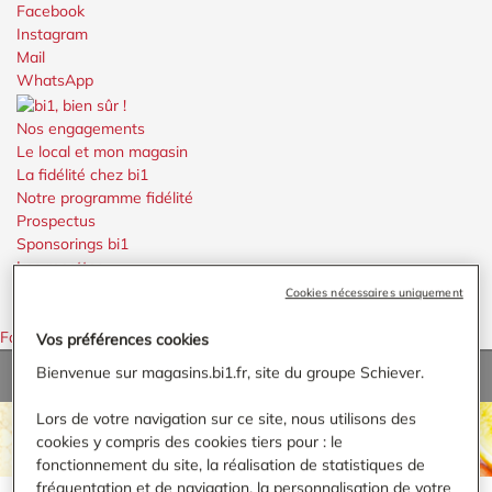
Facebook
Instagram
Mail
WhatsApp
Nos engagements
Le local et mon magasin
La fidélité chez bi1
Notre programme fidélité
Prospectus
Sponsorings bi1
Les recettes
Rechercher
Cookies nécessaires uniquement
Menu
Menu
Faire défiler vers le haut
Vos préférences cookies
Bienvenue sur magasins.bi1.fr, site du groupe Schiever.
Accueil
›
Yzeure
Lors de votre navigation sur ce site, nous utilisons des
TROUVER UN MAGASIN BI1
cookies y compris des cookies tiers pour : le
fonctionnement du site, la réalisation de statistiques de
fréquentation et de navigation, la personnalisation de votre